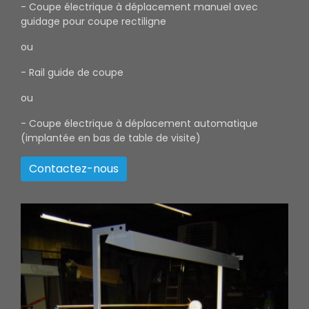
- Coupe électrique à déplacement manuel avec
guidage pour coupe rectiligne
ou
- Rail guide de coupe
ou
- Coupe électrique à déplacement automatique
(implantée en bas de table de visite)
Contactez-nous