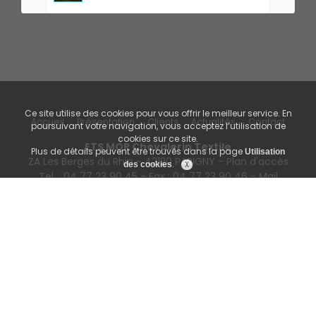
Ce site utilise des cookies pour vous offrir le meilleur service. En
Accueil
Présentation
Clients
Actualités
Contact
poursuivant votre navigation, vous acceptez l’utilisation de
cookies sur ce site.
ETS MOP Chevalerin Textile
Plus de détails peuvent être trouvés dans la page
Utilisation
ZA Les Berges du Rhin - 42120 PARIGNY -
Plan d'accès
.
des cookies
Tel. : 04 77 23 90 45 - Fax : 04 77 23 90 46 - Mail
© 2026
CHEVALERIN TEXTILE
|
Mentions légales
|
RGPD
|
Plan du site
Création de site internet
SERCO POINT WEB