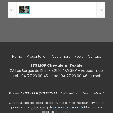
Home
Presentation
Customers
News
Contact
ETS MOP Chevalerin Textile
ZA Les Berges du Rhin - 42120 PARIGNY -
Access map
Tel. : 04 77 23 90 45 - Fax : 04 77 23 90 46 - Email
© 2026
CHEVALERIN TEXTILE
|
Legal notice
|
RGPD
|
Sitemap
Ce site utilise des cookies pour vous offrir le meilleur service. En
poursuivant votre navigation, vous acceptez l’utilisation de
Website creation
SERCO POINT WEB
cookies sur ce site.